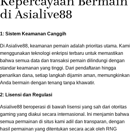
Kepercayaan Bermain
di Asialive88
1: Sistem Keamanan Canggih
Di Asialive88, keamanan pemain adalah prioritas utama. Kami
menggunakan teknologi enkripsi terbaru untuk memastikan
bahwa semua data dan transaksi pemain dilindungi dengan
standar keamanan yang tinggi. Dari pendaftaran hingga
penarikan dana, setiap langkah dijamin aman, memungkinkan
Anda bermain dengan tenang tanpa khawatir.
2: Lisensi dan Regulasi
Asialive88 beroperasi di bawah lisensi yang sah dari otoritas
gaming yang diakui secara internasional. Ini menjamin bahwa
semua permainan di situs kami adil dan transparan, dengan
hasil permainan yang ditentukan secara acak oleh RNG