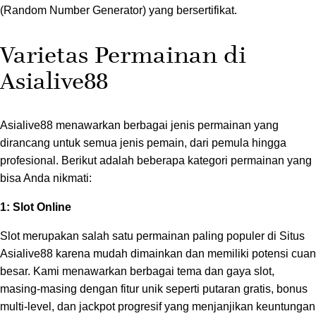
(Random Number Generator) yang bersertifikat.
Varietas Permainan di
Asialive88
Asialive88 menawarkan berbagai jenis permainan yang
dirancang untuk semua jenis pemain, dari pemula hingga
profesional. Berikut adalah beberapa kategori permainan yang
bisa Anda nikmati:
1: Slot Online
Slot merupakan salah satu permainan paling populer di
Situs
Asialive88
karena mudah dimainkan dan memiliki potensi cuan
besar. Kami menawarkan berbagai tema dan gaya slot,
masing-masing dengan fitur unik seperti putaran gratis, bonus
multi-level, dan jackpot progresif yang menjanjikan keuntungan