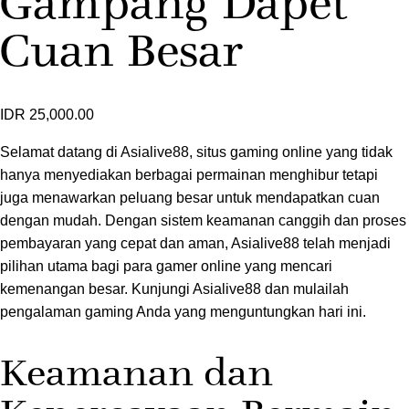
Gampang Dapet
Cuan Besar
IDR 25,000.00
Selamat datang di Asialive88, situs gaming online yang tidak
hanya menyediakan berbagai permainan menghibur tetapi
juga menawarkan peluang besar untuk mendapatkan cuan
dengan mudah. Dengan sistem keamanan canggih dan proses
pembayaran yang cepat dan aman, Asialive88 telah menjadi
pilihan utama bagi para gamer online yang mencari
kemenangan besar. Kunjungi
Asialive88
dan mulailah
pengalaman gaming Anda yang menguntungkan hari ini.
Keamanan dan