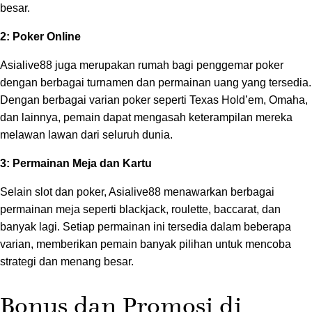
besar.
2: Poker Online
Asialive88 juga merupakan rumah bagi penggemar poker
dengan berbagai turnamen dan permainan uang yang tersedia.
Dengan berbagai varian poker seperti Texas Hold’em, Omaha,
dan lainnya, pemain dapat mengasah keterampilan mereka
melawan lawan dari seluruh dunia.
3: Permainan Meja dan Kartu
Selain slot dan poker, Asialive88 menawarkan berbagai
permainan meja seperti blackjack, roulette, baccarat, dan
banyak lagi. Setiap permainan ini tersedia dalam beberapa
varian, memberikan pemain banyak pilihan untuk mencoba
strategi dan menang besar.
Bonus dan Promosi di