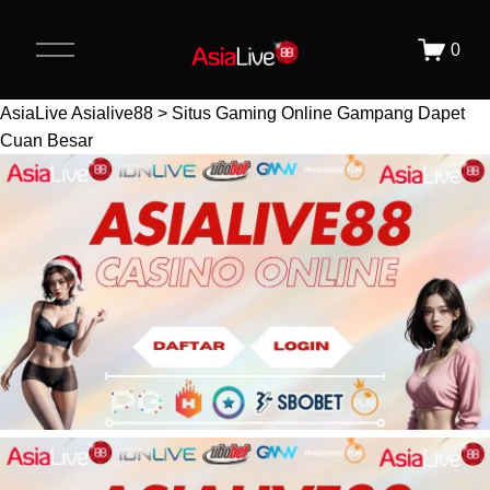
O
0
p
e
n
AsiaLive
Asialive88 > Situs Gaming Online Gampang Dapet
M
Cuan Besar
e
n
u